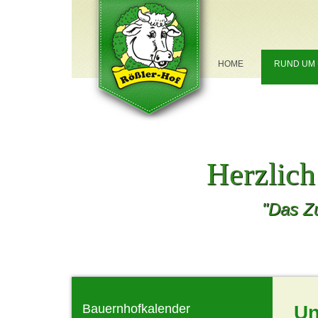
NAVIGATION
HOME
RUND UM
ÜBERSPRINGEN
Herzlic
"Das Zu
Bauernhofkalender
Un