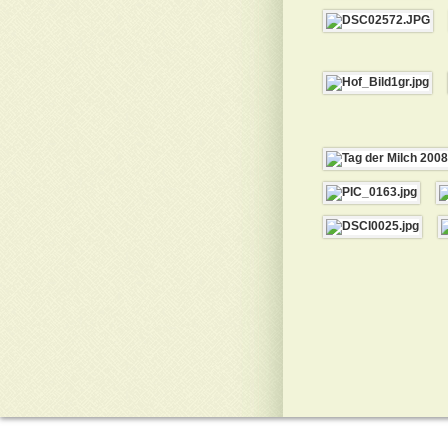
Rolf Seyffert GbR
Obere Hauptstraße 61
09235 Burkhardtsdorf
Copyright © 2026 Rößler-Hof | Alle Rechte vorbehalten | Created by
Tab Werbeagentur